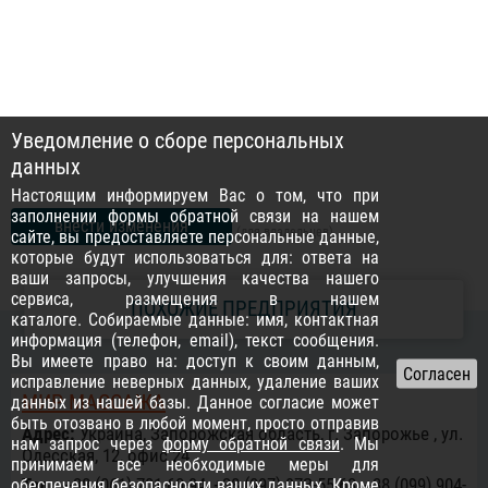
Уведомление о сборе персональных
данных
Настоящим информируем Вас о том, что при
заполнении формы обратной связи на нашем
внести изменения
(для владельцев)
сайте, вы предоставляете персональные данные,
которые будут использоваться для: ответа на
ваши запросы, улучшения качества нашего
сервиса, размещения в нашем
ПОХОЖИЕ ПРЕДПРИЯТИЯ
каталоге. Собираемые данные: имя, контактная
информация (телефон, email), текст сообщения.
Вы имеете право на: доступ к своим данным,
исправление неверных данных, удаление ваших
МИР МАССАЖА
данных из нашей базы. Данное согласие может
быть отозвано в любой момент, просто отправив
Адрес:
Украина, Запорожская область, г. Запорожье , ул.
нам запрос через
форму обратной связи
. Мы
Одесская, 12, офис 24
принимаем все необходимые меры для
Тел.:
+38 (061) 701-60-94, +38 (097) 97З-55-63, +38 (099) 904-
обеспечения безопасности ваших данных. Кроме