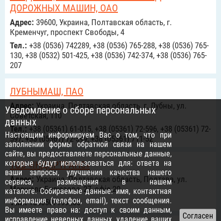
ДОРОЖНЫХ МАШИН, ОАО
Адрес:
39600, Украина, Полтавская область, г.
Кременчуг, проспект Свободы, 4
Тел.:
+38 (0536) 742289, +38 (0536) 765-288, +38 (0536) 765-
130, +38 (0532) 501-425, +38 (0536) 742-374, +38 (0536) 765-
207
ЛУБНЫМАШ, ПАО
Адрес:
Украина, Полтавская область, г. Лубны, ул.
Уведомление о сборе персональных
Советская, 110
данных
Тел.:
+38 (05361) 61-015, +38 (05361) 72-596, +38 (05361) 72-
Настоящим информируем Вас о том, что при
597, +38 (05361) 72-599, +38 (05361) 711-52
заполнении формы обратной связи на нашем
сайте, вы предоставляете персональные данные,
которые будут использоваться для: ответа на
ТОВ «ІНДАРТРАНС»
ваши запросы, улучшения качества нашего
Адрес:
Украина, Полтавская область, Полтава, ул.
сервиса, размещения в нашем
Маршала Бирюзова, 27, офіс 20
каталоге. Собираемые данные: имя, контактная
информация (телефон, email), текст сообщения.
Тел.:
+380507199205
Вы имеете право на: доступ к своим данным,
исправление неверных данных, удаление ваших