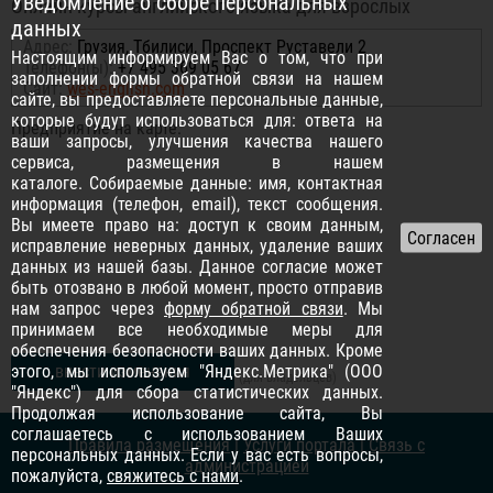
Уведомление о сборе персональных
Онлайн курсы английского языка для взрослых
данных
Адрес:
Грузия, Тбилиси, Проспект Руставели 2
Настоящим информируем Вас о том, что при
Телефон(ы):
+7 495 369 05 67
заполнении формы обратной связи на нашем
Сайт:
wes-english.com
сайте, вы предоставляете персональные данные,
которые будут использоваться для: ответа на
Предприятие на карте:
ваши запросы, улучшения качества нашего
сервиса, размещения в нашем
каталоге. Собираемые данные: имя, контактная
информация (телефон, email), текст сообщения.
Вы имеете право на: доступ к своим данным,
исправление неверных данных, удаление ваших
данных из нашей базы. Данное согласие может
быть отозвано в любой момент, просто отправив
нам запрос через
форму обратной связи
. Мы
принимаем все необходимые меры для
обеспечения безопасности ваших данных. Кроме
этого, мы используем "Яндекс.Метрика" (ООО
внести изменения
(для владельцев)
"Яндекс") для сбора статистических данных.
Продолжая использование сайта, Вы
соглашаетесь с использованием Ваших
Правила размещения
|
Услуги портала
|
Связь с
персональных данных. Если у вас есть вопросы,
администрацией
пожалуйста,
свяжитесь с нами
.