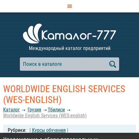
Международный каталог предприятий
WORLDWIDE ENGLISH SERVICES
(WES-ENGLISH)
Каталог
Грузия
Тбилиси
Worldwide English Services (WES-english)
|
Курсы обучения
|