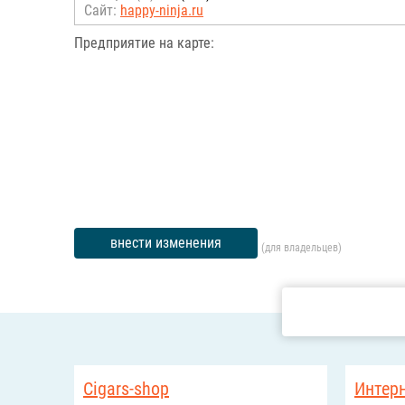
Сайт:
happy-ninja.ru
Предприятие на карте:
внести изменения
(для владельцев)
Cigars-shop
Интер