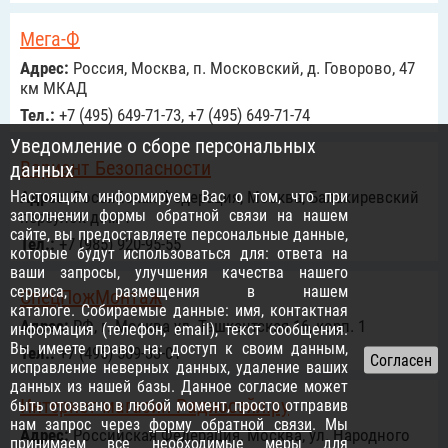
Мега-Ф
Адрес:
Россия, Москва, п. Московский, д. Говорово, 47
км МКАД
Тел.:
+7 (495) 649-71-73, +7 (495) 649-71-74
Уведомление о сборе персональных
Вариант Безопасности
данных
Настоящим информируем Вас о том, что при
Адрес:
Российcкая Федерация, Москва, Балакиревский
заполнении формы обратной связи на нашем
переулок дом 1
сайте, вы предоставляете персональные данные,
Тел.:
+7 (985) 920-95-55
которые будут использоваться для: ответа на
ваши запросы, улучшения качества нашего
сервиса, размещения в нашем
СпецПожМонтаж
каталоге. Собираемые данные: имя, контактная
Адрес:
РФ, г. Москва ул. Ташкентская 16, корп. 1
информация (телефон, email), текст сообщения.
Вы имеете право на: доступ к своим данным,
Тел.:
+7 (495) 509-33-01
исправление неверных данных, удаление ваших
данных из нашей базы. Данное согласие может
Интернет-магазин Радиосэйл.ру
быть отозвано в любой момент, просто отправив
нам запрос через
форму обратной связи
. Мы
Адрес:
Российcкая Федерация, Москва, ул. Народного
принимаем все необходимые меры для