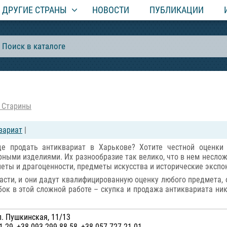
ДРУГИЕ СТРАНЫ
НОВОСТИ
ПУБЛИКАЦИИ
 Старины
вариат
|
де продать антиквариат в Харькове? Хотите честной оценки
рными изделиями. Их разнообразие так велико, что в нем несл
неты и драгоценности, предметы искусства и исторические экспо
сти, и они дадут квалифицированную оценку любого предмета, 
ок в этой сложной работе – скупка и продажа антиквариата ни
л. Пушкинская, 11/13
1-29, +38 093 299-88-58, +38 057 727-21-01