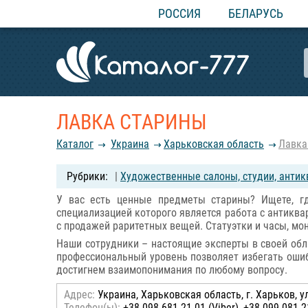
РОССИЯ
БЕЛАРУСЬ
ЛАВКА СТАРИНЫ
Каталог
Украина
Харьковская область
Лавка
|
Художественные салоны, студии, антик
У вас есть ценные предметы старины? Ищете, г
специализацией которого является работа с антиква
с продажей раритетных вещей. Статуэтки и часы, мо
Наши сотрудники – настоящие эксперты в своей обла
профессиональный уровень позволяет избегать ошиб
достигнем взаимопонимания по любому вопросу.
Адрес:
Украина, Харьковская область, г. Харьков, у
Телефон(ы):
+38 098 681-21-01 (Viber), +38 099 081-2