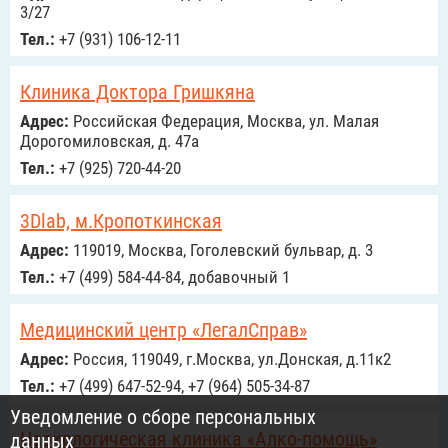
3/27
Тел.:
+7 (931) 106-12-11
Клиника Доктора Гришкяна
Адрес:
Российcкая Федерация, Москва, ул. Малая
Дорогомиловская, д. 47а
Тел.:
+7 (925) 720-44-20
3Dlab, м.Кропоткинская
Адрес:
119019, Москва, Гоголевский бульвар, д. 3
Тел.:
+7 (499) 584-44-84, добавочный 1
Медицинский центр «ЛегалСправ»
Адрес:
Россия, 119049, г.Москва, ул.Донская, д.11к2
Тел.:
+7 (499) 647-52-94, +7 (964) 505-34-87
Уведомление о сборе персональных
Наркологическая клиника «Алко-помощь»
данных