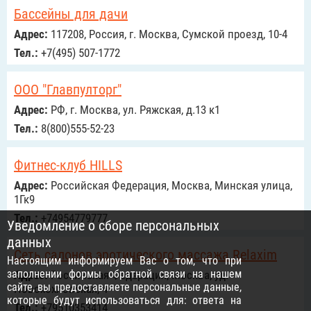
Бассейны для дачи
Адрес:
117208, Россия, г. Москва, Сумской проезд, 10-4
Тел.:
+7(495) 507-1772
ООО "Главпулторг"
Адрес:
РФ, г. Москва, ул. Ряжская, д.13 к1
Тел.:
8(800)555-52-23
Фитнес-клуб HILLS
Адрес:
Российcкая Федерация, Москва, Минская улица,
1Гк9
Тел.:
+74954779777
Уведомление о сборе персональных
данных
Сеть салонов эротического массажа Relaxim
Настоящим информируем Вас о том, что при
заполнении формы обратной связи на нашем
Адрес:
Российcкая Федерация, Москва, уд.
сайте, вы предоставляете персональные данные,
Новохохловская, 4
которые будут использоваться для: ответа на
Тел.:
+79510353414