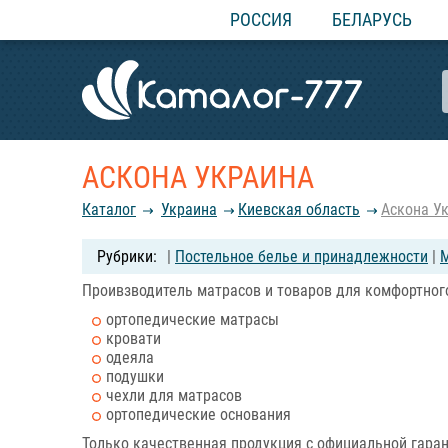
РОССИЯ
БЕЛАРУСЬ
АСКОНА УКРАИНА
Каталог
Украина
Киевская область
Аскона У
|
Постельное белье и принадлежности
|
М
Проивзводитель матрасов и товаров для комфортного
ортопедические матрасы
кровати
одеяла
подушки
чехли для матрасов
ортопедические основания
Только качественная продукция с официальной гаран