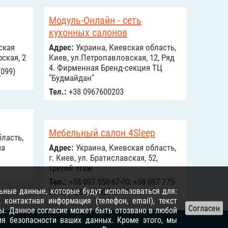
Модуль-Онлайн - сеть
кухонных салонов
ская
Адрес:
Украина, Киевская область,
рская, 2
Киев, ул.Петропавловская, 12, Ряд
4. Фирменная Бренд-секция ТЦ
(099)
"Будмайдан"
Тел.:
+38 0967600203
Мебельный салон 4Sleep
ласть,
ча
Адрес:
Украина, Киевская область,
г. Киев, ул. Братиславская, 52,
третий этаж
Тел.:
+38 097 550-67-00, +38 097 775-
ьные данные, которые будут использоваться для:
30-56, +38 093 339-91-79
контактная информация (телефон, email), текст
ы. Данное согласие может быть отозвано в любой
я безопасности ваших данных. Кроме этого, мы