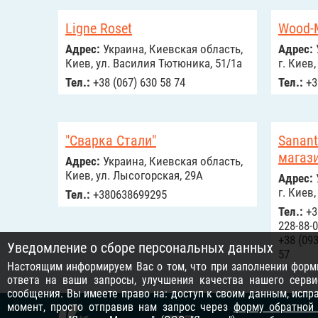
Ligne Roset
Wood-
Адрес:
Украина, Киевская область,
Адрес:
Киев, ул. Василия Тютюника, 51/1а
г. Киев,
Тел.:
+38 (067) 630 58 74
Тел.:
+3
"Сварка Стали"
Sanant
магаз
Адрес:
Украина, Киевская область,
Киев, ул. Лысогорская, 29А
Адрес:
г. Киев,
Тел.:
+380638699295
Тел.:
+38
228-88-0
+38 (093
Уведомление о сборе персональных данных
57
Настоящим информируем Вас о том, что при заполнении формы
ответа на ваши запросы, улучшения качества нашего серви
сообщения. Вы имеете право на: доступ к своим данным, исп
момент, просто отправив нам запрос через
форму обратной