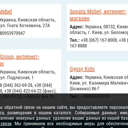
Mebel
Sonata Mobel, интернет-
магазин
Украина, Киевская область,
 ул. Гната Хоткевича, 27А
Адрес:
Украина, 08132, Киев
область, г. Киев, ул. Беломо
80953970947
Тел.:
+38 (067) 167-8008, +38 
167-8888
Group, интернет-
ин
Gypsy Kids
Украина, Киевская область,
Адрес:
Украина, Киевская об
 ул. Подлесная, 1
Киев, ул. Казимира Малеви
 (044) 362-69-28, +38 (044)
(Боженко) 86 Г
8, +38 (044) 422-64-22 (факс),
Тел.:
+380963020101
) 003-97-24, (+38066) 364-75-
 обратной связи на нашем сайте, вы предоставляете персонал
са, размещения в нашем каталоге. Собираемые данные: имя, 
равление неверных данных, удаление ваших данных из нашей баз
 связи
. Мы принимаем все необходимые меры для обеспечени