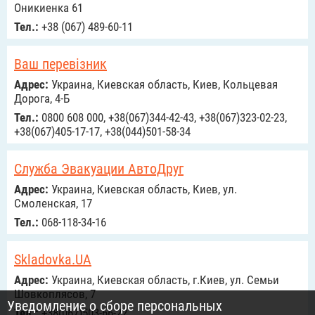
Оникиенка 61
Тел.:
+38 (067) 489-60-11
Ваш перевізник
Адрес:
Украина, Киевская область, Киев, Кольцевая
Дорога, 4-Б
Тел.:
0800 608 000, +38(067)344-42-43, +38(067)323-02-23,
+38(067)405-17-17, +38(044)501-58-34
Служба Эвакуации АвтоДруг
Адрес:
Украина, Киевская область, Киев, ул.
Смоленская, 17
Тел.:
068-118-34-16
Skladovka.UA
Адрес:
Украина, Киевская область, г.Киев, ул. Семьи
Шовкоплясов, 7
Уведомление о сборе персональных
Тел.:
+38(067)503-66-22