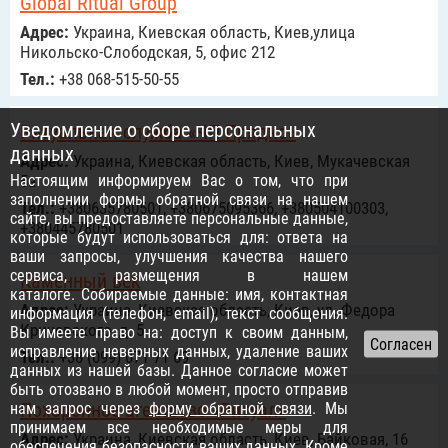
Global Ritual Group
Адрес:
Украина, Киевская область, Киев,улица
Никольско-Слободская, 5, офис 212
Тел.:
+38 068-515-50-55
Уведомление о сборе персональных
Ритуальная служба «ЧП Прядко»
данных
Адрес:
Украина, Киевская область, Киев, Мукачевская
Настоящим информируем Вас о том, что при
5а
заполнении формы обратной связи на нашем
Тел.:
+380635780501, +380675095366, +380504100303,
сайте, вы предоставляете персональные данные,
+380445780501
которые будут использоваться для: ответа на
ваши запросы, улучшения качества нашего
сервиса, размещения в нашем
Каменный век
каталоге. Собираемые данные: имя, контактная
Адрес:
Украина, Киевская область, Киев, ул. Федора
информация (телефон, email), текст сообщения.
Кричевского, д. 5
Вы имеете право на: доступ к своим данным,
исправление неверных данных, удаление ваших
Тел.:
+38 (099) 071 71 69
данных из нашей базы. Данное согласие может
быть отозвано в любой момент, просто отправив
Похоронное агентство «Ритуал»
нам запрос через
форму обратной связи
. Мы
принимаем все необходимые меры для
Адрес:
Украина, Киевская область, Киев, Байковая, 16
обеспечения безопасности ваших данных. Кроме