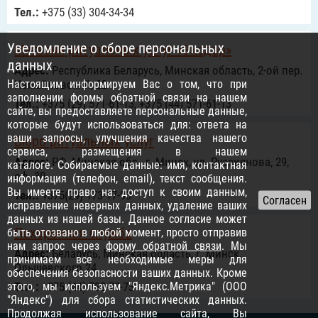
Тел.:
+375 (33) 304-34-34
Уведомление о сборе персональных
Магазин ритуальных услуг «Экодар»
данных
Адрес:
Республика Беларусь, Минская область, 2-ой пер.
Настоящим информируем Вас о том, что при
Измайловский, 22
заполнении формы обратной связи на нашем
Тел.:
+375 (29) 571-61-13, +375 (44) 571-61-13
сайте, вы предоставляете персональные данные,
которые будут использоваться для: ответа на
ваши запросы, улучшения качества нашего
Бюро ритуальных услуг
сервиса, размещения в нашем
Адрес:
РФ, Минская обл., г. Минск, ул. Руссиянова, 29,
каталоге. Собираемые данные: имя, контактная
оф. 30
информация (телефон, email), текст сообщения.
Вы имеете право на: доступ к своим данным,
Тел.:
+375(29) 173-17-93
исправление неверных данных, удаление ваших
данных из нашей базы. Данное согласие может
Похоронная служба
быть отозвано в любой момент, просто отправив
нам запрос через
форму обратной связи
. Мы
Адрес:
Беларусь, Минская область, г. Минск,
принимаем все необходимые меры для
Ольшевского 24
обеспечения безопасности ваших данных. Кроме
этого, мы используем "Яндекс.Метрика" (ООО
Тел.:
+375 (44) 732-73-73
"Яндекс") для сбора статистических данных.
Продолжая использование сайта, Вы