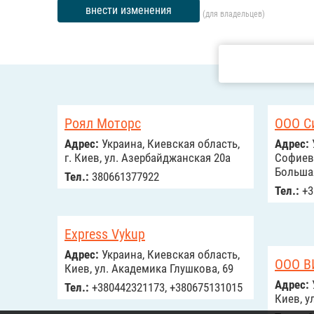
внести изменения
(для владельцев)
Роял Моторс
ООО С
Адрес:
Украина, Киевская область,
Адрес:
г. Киев, ул. Азербайджанская 20а
Софиевс
Большая
Тел.:
380661377922
Тел.:
+3
Express Vykup
Адрес:
Украина, Киевская область,
ООО В
Киев, ул. Академика Глушкова, 69
Адрес:
Тел.:
+380442321173, +380675131015
Киев, у