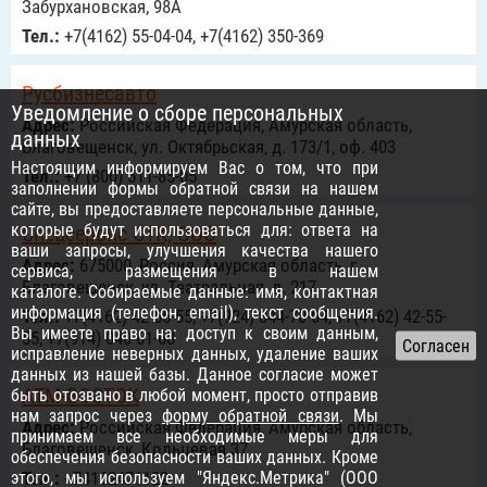
Забурхановская, 98А
Тел.:
+7(4162) 55-04-04, +7(4162) 350-369
Русбизнесавто
Уведомление о сборе персональных
Адрес:
Российcкая Федерация, Амурская область,
данных
Благовещенск, ул. Октябрьская, д. 173/1, оф. 403
Настоящим информируем Вас о том, что при
Тел.:
+7 (800) 511-85-05
заполнении формы обратной связи на нашем
сайте, вы предоставляете персональные данные,
которые будут использоваться для: ответа на
Спецсервис СТК, ООО
ваши запросы, улучшения качества нашего
Адрес:
675000, Россия, Амурская область, г.
сервиса, размещения в нашем
Благовещенск, ул. Театральная, д. 217
каталоге. Собираемые данные: имя, контактная
информация (телефон, email), текст сообщения.
Тел.:
+7(4162) 42-55-55, +7(924) 844-70-04, +7(4162) 42-55-
Вы имеете право на: доступ к своим данным,
55, +7(914) 040-61-68
исправление неверных данных, удаление ваших
данных из нашей базы. Данное согласие может
АТМ-ВОСТОК
быть отозвано в любой момент, просто отправив
нам запрос через
форму обратной связи
. Мы
Адрес:
Российcкая Федерация, Амурская область,
принимаем все необходимые меры для
Благовещенск, Кольцевая 37
обеспечения безопасности ваших данных. Кроме
этого, мы используем "Яндекс.Метрика" (ООО
Тел.:
+74162471122