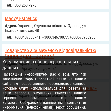
Тел.:
068 253 7270
Madvy Esthetics
Адрес:
Украина, Одесская область, Одесса, ул.
Екатерининская, 48
Тел.:
+380487880741, +380634670877, +380673980256
Товариство з обмеженою відповідальністю
“ІННОВАДІАГНОСТИКА”
Уведомление о сборе персональных
Адрес:
Украина, Одесская область, город Одесса, ул.
данных
Большая Арнаутская, дом. 2А
Настоящим информируем Вас о том, что при
Тел.:
0800757500
заполнении формы обратной связи на нашем
сайте, вы предоставляете персональные данные,
Наркологическая клиника «НаркоМедикал»
которые будут использоваться для: ответа на
ваши запросы, улучшения качества нашего
Адрес:
Украина, Одесская область, г. Одесса,
сервиса, размещения в нашем
Интернациональный переулок, д.16
каталоге. Собираемые данные: имя, контактная
Тел.:
+380 (50) 691-83-74, 0 (800) 800-097
информация (телефон, email), текст сообщения.