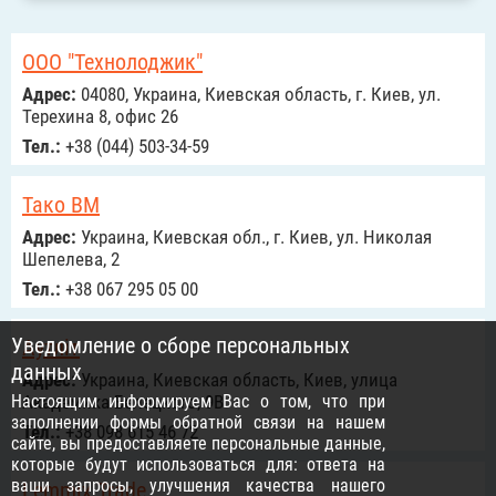
ООО "Технолоджик"
Адрес:
04080, Украина, Киевская область, г. Киев, ул.
Терехина 8, офис 26
Тел.:
+38 (044) 503-34-59
Тако ВМ
Адрес:
Украина, Киевская обл., г. Киев, ул. Николая
Шепелева, 2
Тел.:
+38 067 295 05 00
Уведомление о сборе персональных
Аутліт
данных
Адрес:
Украина, Киевская область, Киев, улица
Настоящим информируем Вас о том, что при
Академика Белецкого, 9В
заполнении формы обратной связи на нашем
Тел.:
+38 098 615 46 72
сайте, вы предоставляете персональные данные,
которые будут использоваться для: ответа на
ваши запросы, улучшения качества нашего
Lemmix Trade