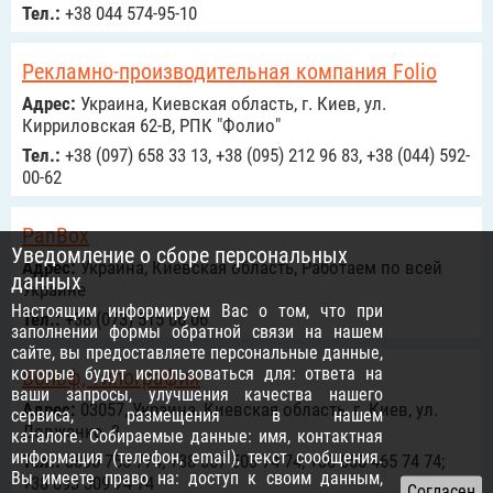
Тел.:
+38 044 574-95-10
Рекламно-производительная компания Folio
Адрес:
Украина, Киевская область, г. Киев, ул.
Кирриловская 62-В, РПК "Фолио"
Тел.:
+38 (097) 658 33 13, +38 (095) 212 96 83, +38 (044) 592-
00-62
PanBox
Уведомление о сборе персональных
Адрес:
Украина, Киевская область, Работаем по всей
данных
Украине
Настоящим информируем Вас о том, что при
Тел.:
+38 (073) 515 06 06
заполнении формы обратной связи на нашем
сайте, вы предоставляете персональные данные,
которые будут использоваться для: ответа на
Вольф, типография
ваши запросы, улучшения качества нашего
Адрес:
03057, Украина, Киевская область, г. Киев, ул.
сервиса, размещения в нашем
Довженко, 3
каталоге. Собираемые данные: имя, контактная
информация (телефон, email), текст сообщения.
Тел.:
0800 755 774; +38 067 503 74 74; +38 050 465 74 74;
Вы имеете право на: доступ к своим данным,
+38 093 309 74 74