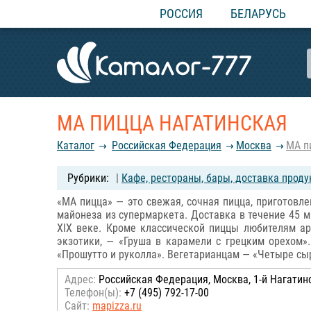
РОССИЯ
БЕЛАРУСЬ
МА ПИЦЦА НАГАТИНСКАЯ
Каталог
Российcкая Федерация
Москва
МА п
|
Кафе, рестораны, бары, доставка проду
«МА пицца» — это свежая, сочная пицца, приготовле
майонеза из супермаркета. Доставка в течение 45 м
XIX веке. Кроме классической пиццы любителям ар
экзотики, — «Груша в карамели с грецким орехом»
«Прошутто и руколла». Вегетарианцам — «Четыре сыр
Адрес:
Российcкая Федерация, Москва, 1-й Нагатин
Телефон(ы):
+7 (495) 792-17-00
Сайт:
mapizza.ru