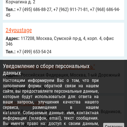
Корчагина д. 2
Тел.:
+7 (495) 686-88-27, +7 (962) 911-71-81, +7 (968) 686-94-
45
24youstage
Адрес:
117208, Москва, Сумской пр-д, 4, корп. 4, офис
346
Тел.:
+7 (499) 653-54-24
Уведомление о сборе персональных
Текстильная компания "День и Ночь"
данных
Адрес:
Российcкая Федерация, Москва, 1-ый Дорожный
Настоящим информируем Вас о том, что при
проезд, д. 7
заполнении формы обратной связи на нашем
Тел.:
8-499-713-83-79
сайте, вы предоставляете персональные данные,
которые будут использоваться для: ответа на
ваши запросы, улучшения качества нашего
SpringForce.shop
сервиса, размещения в нашем
Адрес:
Российcкая Федерация, Москва, улица Водников,
каталоге. Собираемые данные: имя, контактная
д. 2, стр. 2, блок 19, офис 4
информация (телефон, email), текст сообщения.
Вы имеете право на: доступ к своим данным,
Тел.:
+7 (495) 241-50-59