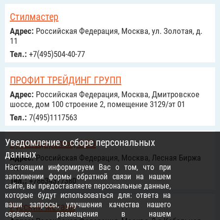
Стилмастер
Адрес:
Российcкая Федерация, Москва, ул. Золотая, д.
11
Тел.:
+7(495)504-40-77
ПРОФИТ ТРЕЙДИНГ ГРУПП
Адрес:
Российcкая Федерация, Москва, Дмитровское
шоссе, дом 100 строение 2, помещение 3129/эт 01
Тел.:
7(495)1117563
Уведомление о сборе персональных
РусСпецКрепеж, ООО
данных
Адрес:
Российcкая Федерация, Москва, Лесная Биржа
Настоящим информируем Вас о том, что при
6К
заполнении формы обратной связи на нашем
Тел.:
+78634377380
сайте, вы предоставляете персональные данные,
которые будут использоваться для: ответа на
ваши запросы, улучшения качества нашего
Русский металл
сервиса, размещения в нашем