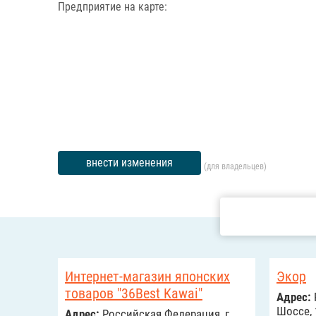
Предприятие на карте:
внести изменения
(для владельцев)
Интернет-магазин японских
Экор
товаров "36Best Kawai"
Адрес:
Шоссе, 
Адрес:
Российcкая Федерация, г.