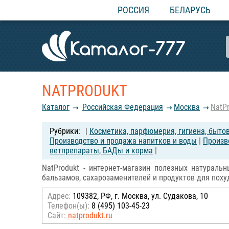
РОССИЯ
БЕЛАРУСЬ
NATPRODUKT
Каталог
Российcкая Федерация
Москва
NatP
|
Косметика, парфюмерия, гигиена, быто
Производство и продажа напитков и воды
|
Произв
ветпрепараты, БАДы и корма
|
NatProdukt - интернет-магазин полезных натураль
бальзамов, сахарозаменителей и продуктов для поху
Адрес:
109382, РФ, г. Москва, ул. Судакова, 10
Телефон(ы):
8 (495) 103-45-23
Сайт:
natprodukt.ru