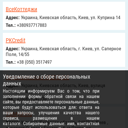
ВсеКоттеджи
Адрес:
Украина, Киевская область, Киев, ул. Куприна 14
Тел.:
+380937717883
PKCredit
Адрес:
Украина, Киевская область, г. Киев, ул. Саперное
Поле, 14/55
Тел.:
+38 (050) 3517497
Уведомление о сборе персональных
Грузоперевозки VEZDEVOZ
данных
Адрес:
Украина, Киевская область, Киев, вулиця
Настоящим информируем Вас о том, что при
Виборзька, дом 3, 411
заполнении формы обратной связи на нашем
Тел.:
+380671242738
сайте, вы предоставляете персональные данные,
которые будут использоваться для: ответа на
ваши запросы, улучшения качества нашего
TipMyMenu
сервиса, размещения в нашем
Адрес:
Украина, Киевская область, 04073, г. Киев ,
каталоге. Собираемые данные: имя, контактная