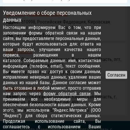
Уведомление о сборе персональных
Забота Домового - Киров
данных
Адрес:
610998, Российcкая Федерация, Кировская
Настоящим информируем Вас о том, что при
область, г. Киров, ул. Пугачёва, 1А
заполнении формы обратной связи на нашем
Тел.:
+7 (833) 225-57-33
сайте, вы предоставляете персональные данные,
которые будут использоваться для: ответа на
ваши запросы, улучшения качества нашего
ООО «БОР»
сервиса, размещения в нашем
Адрес:
Российcкая Федерация, Кировская область, пгт.
каталоге. Собираемые данные: имя, контактная
Оричи, Комсомольская, 45б
информация (телефон, email), текст сообщения.
Вы имеете право на: доступ к своим данным,
Тел.:
+7 (912) 716-40-44, +7 (912) 723-93-55
исправление неверных данных, удаление ваших
данных из нашей базы. Данное согласие может
Манигор Строй
быть отозвано в любой момент, просто отправив
нам запрос через
форму обратной связи
. Мы
Адрес:
Российcкая Федерация, Кировская область, г.
принимаем все необходимые меры для
Киров, ул. Воровского, 107, оф. 405
обеспечения безопасности ваших данных. Кроме
этого, мы используем "Яндекс.Метрика" (ООО
Тел.:
+7 (922) 982-00-75, +7 (8332) 420-075
"Яндекс") для сбора статистических данных.
Продолжая использование сайта, Вы
соглашаетесь с использованием Ваших
Правила размещения
|
Услуги портала
|
Связь с