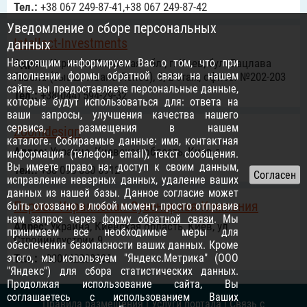
Тел.:
+38 067 249-87-41,+38 067 249-87-42
Уведомление о сборе персональных
Intellect-Investments
данных
Настоящим информируем Вас о том, что при
Адрес:
Украина, Киевская обл., г. Киев, бул. Вацлава
заполнении формы обратной связи на нашем
Гавела (бывш. Ивана Лепсе), 8, 2 этаж, офисы №202-203
сайте, вы предоставляете персональные данные,
Тел.:
+38(044) 594-29-32
которые будут использоваться для: ответа на
ваши запросы, улучшения качества нашего
сервиса, размещения в нашем
Zoomdesign
каталоге. Собираемые данные: имя, контактная
Адрес:
Украина, Киевская область, Киев г.
информация (телефон, email), текст сообщения.
Вы имеете право на: доступ к своим данным,
Тел.:
+38 095 050 6912
исправление неверных данных, удаление ваших
данных из нашей базы. Данное согласие может
Первая Украинская Сувенирная Компания
быть отозвано в любой момент, просто отправив
нам запрос через
форму обратной связи
. Мы
Адрес:
Украина, Киевская область, Киев, ул.
принимаем все необходимые меры для
Стройиндустрии 9
обеспечения безопасности ваших данных. Кроме
этого, мы используем "Яндекс.Метрика" (ООО
Тел.:
+380442283990
"Яндекс") для сбора статистических данных.
Продолжая использование сайта, Вы
соглашаетесь с использованием Ваших
Правила размещения
|
Услуги портала
|
Связь с