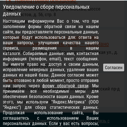
ГК "Лабораторное оснащение"
Уведомление о сборе персональных
Адрес:
Российcкая Федерация, Москва, шоссе
данных
Энтузиастов, д. 56, стр. 8
Настоящим информируем Вас о том, что при
Тел.:
+7 (495) 877-34-58
заполнении формы обратной связи на нашем
сайте, вы предоставляете персональные данные,
Поставка аксессуаров к сканирующим
которые будут использоваться для: ответа на
ваши запросы, улучшения качества нашего
зондовым микроскопам (СЗМ) — ТипсНано
сервиса, размещения в нашем
Адрес:
Россия, г. Москва, Зеленоград, Заводская ул., д.
каталоге. Собираемые данные: имя, контактная
16а
информация (телефон, email), текст сообщения.
Вы имеете право на: доступ к своим данным,
Тел.:
+7 (495) 532-0-222
исправление неверных данных, удаление ваших
данных из нашей базы. Данное согласие может
ЛАЭР
быть отозвано в любой момент, просто отправив
нам запрос через
форму обратной связи
. Мы
Адрес:
Российcкая Федерация, Москва, Полесский пр-д
принимаем все необходимые меры для
16
обеспечения безопасности ваших данных. Кроме
этого, мы используем "Яндекс.Метрика" (ООО
Тел.:
+7 (495) 172-48-39
"Яндекс") для сбора статистических данных.
Продолжая использование сайта, Вы
соглашаетесь с использованием Ваших
Правила размещения
|
Услуги портала
|
Связь с
персональных данных. Если у вас есть вопросы,
администрацией