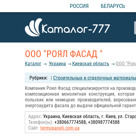
РОССИЯ
БЕЛАРУСЬ
ООО "РОЯЛ ФАСАД "
Каталог
Украина
Киевская область
ООО "Роя
|
Строительные и отделочные материалы
Компания Роял Фасад специализируется на производс
композиционная монолитная конструкция, которая
польских или немецких производителей, впресова
энергоаудита фасала до выдачи официальной гарант
Адрес:
Украина, Киевская область, г. Киев, ул. Стар
Телефон(ы):
+380667774588, +380987774588
Сайт:
termopaneli.com.ua