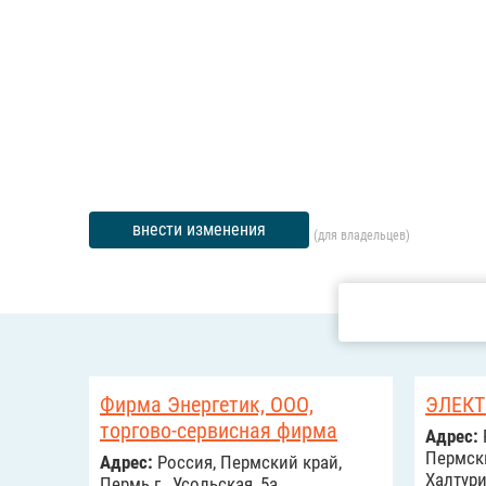
внести изменения
(для владельцев)
Фирма Энергетик, ООО,
ЭЛЕК
торгово-сервисная фирма
Адрес:
Пермски
Адрес:
Россия, Пермский край,
Халтури
Пермь г., Усольская, 5а