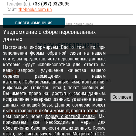
Телефон(ы):
+38 (097) 9329095
Сайт:
thebooks.com.ua
внести изменения
(для владельцев)
Уведомление о сборе персональных
данных
ПОХОЖИЕ ПРЕДПРИЯТИЯ
Настоящим информируем Вас о том, что при
заполнении формы обратной связи на нашем
сайте, вы предоставляете персональные данные,
которые будут использоваться для: ответа на
ваши запросы, улучшения качества нашего
Кадр
сервиса, размещения в нашем
Адрес:
Украина, Львовская область, г. Львов, ул.
каталоге. Собираемые данные: имя, контактная
Коперника 16
информация (телефон, email), текст сообщения.
Вы имеете право на: доступ к своим данным,
Тел.:
+38(098) 56-333-11, +38(063) 96-333-11
исправление неверных данных, удаление ваших
данных из нашей базы. Данное согласие может
Час-Пик, Гипермаркет канцтоваров
быть отозвано в любой момент, просто отправив
нам запрос через
форму обратной связи
. Мы
Адрес:
Украина, Львовская обл., г. Львов, ул.
принимаем все необходимые меры для
Жовковская, 28
обеспечения безопасности ваших данных. Кроме
этого, мы используем "Яндекс.Метрика" (ООО
Тел.:
+38 (067) 6711253, +38 (050) 6711253