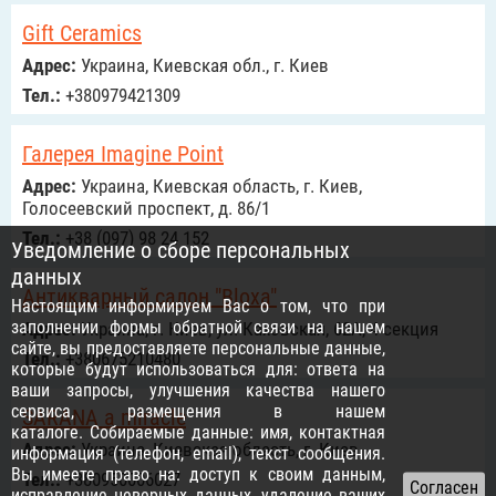
Gift Ceramics
Адрес:
Украина, Киевская обл., г. Киев
Тел.:
+380979421309
Галерея Imagine Point
Адрес:
Украина, Киевская область, г. Киев,
Голосеевский проспект, д. 86/1
Тел.:
+38 (097) 98 24 152
Уведомление о сборе персональных
данных
Антикварный салон "Bloxa"
Настоящим информируем Вас о том, что при
заполнении формы обратной связи на нашем
Адрес:
Украина, г. Киев, ул. Каховская, 62А, 4 секция
сайте, вы предоставляете персональные данные,
Тел.:
+380675210480
которые будут использоваться для: ответа на
ваши запросы, улучшения качества нашего
сервиса, размещения в нашем
SARANA a miracle
каталоге. Собираемые данные: имя, контактная
Адрес:
Украина, Киевская область, г. Киев
информация (телефон, email), текст сообщения.
Вы имеете право на: доступ к своим данным,
Тел.:
+380950006027
исправление неверных данных, удаление ваших