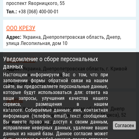
проспект Яворницкого, 55
Тел.:
+38 (068) 400-00-01
ООО КРЕЗУ
Адрес:
Украина, Днепропетровская область, Днепр,
улица Лесопильная, дом 10
Уведомление о сборе персональных
Money 24/7
данных
Адрес:
Украина, Днепропетровская область, г. Кривой
Настоящим информируем Вас о том, что при
Рог, проспект Гагарина 4а
заполнении формы обратной связи на нашем
Тел.:
+38 (096) 500-00-01
сайте, вы предоставляете персональные данные,
которые будут использоваться для: ответа на
ваши запросы, улучшения качества нашего
Фаина
сервиса, размещения в нашем
Адрес:
Украина, Днепропетровская область, г. Днепр
каталоге. Собираемые данные: имя, контактная
(Днепропетровск), пр. Яворницкого (пр. К.Маркса), 52
информация (телефон, email), текст сообщения.
Вы имеете право на: доступ к своим данным,
Тел.:
+38 (098) 589-52-52
исправление неверных данных, удаление ваших
данных из нашей базы. Данное согласие может