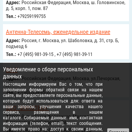
Адрес:
Российcкая Федерация, Москва, ш. Головинское,
д. 5, корп. 1, пом. 87
Тел.:
+79259199755
Антенна-Телесемь, еженедельное издание
Адрес:
Россия, г. Москва, ул. Шаболовка, д. 31, стр. Б,
подъезд 6
Тел.:
+7 (495) 981-39-15 , +7 (495) 981-39-11
Уведомление о сборе персональных
EWIT
данных
Адрес:
Российcкая Федерация, Москва, ул.Печорская,
Настоящим информируем Вас о том, что при
д.5
заполнении формы обратной связи на нашем
Тел.:
+7(968)559-95-37
сайте, вы предоставляете персональные данные,
которые будут использоваться для: ответа на
ваши запросы, улучшения качества нашего
ООО "ФИНОТЕКА"
сервиса, размещения в нашем
Адрес:
Российcкая Федерация, Москва,
каталоге. Собираемые данные: имя, контактная
Старопетровский проезд, 2А
информация (телефон, email), текст сообщения.
Вы имеете право на: доступ к своим данным,
Тел.:
+7 (966) 037-90-09, +7 (903) 108-43-38