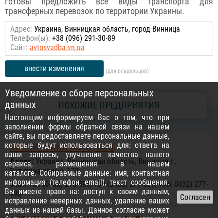
готовы предложить все виды транспорта для
трансферных перевозок по территории Украины.
Адрес:
Украина, Винницкая область, город Винница
Телефон(ы):
+38 (096) 291-30-89
Сайт:
avtosvadba.vn.ua
внести изменения
(для владельцев)
Уведомление о сборе персональных
данных
ПОХОЖИЕ ПРЕДПРИЯТИЯ
Настоящим информируем Вас о том, что при
заполнении формы обратной связи на нашем
сайте, вы предоставляете персональные данные,
которые будут использоваться для: ответа на
ВИННИЧЧИНА-АВТО, ОАО
ваши запросы, улучшения качества нашего
Адрес:
Украина, Винницкая область, Винница г.,
сервиса, размещения в нашем
Ватутина улица, 172
каталоге. Собираемые данные: имя, контактная
информация (телефон, email), текст сообщения.
Тел.:
+38 (0432) 278-895, +38 (0432) 277-609, +38( 0432) 277-
Вы имеете право на: доступ к своим данным,
996
исправление неверных данных, удаление ваших
данных из нашей базы. Данное согласие может