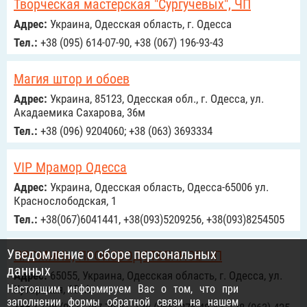
Творческая мастерская "Сургучевых", ЧП
Адрес:
Украина, Одесская область, г. Одесса
Тел.:
+38 (095) 614-07-90, +38 (067) 196-93-43
Магия штор и обоев
Адрес:
Украина, 85123, Одесская обл., г. Одесса, ул.
Акадаемика Сахарова, 36м
Тел.:
+38 (096) 9204060; +38 (063) 3693334
VIP Мрамор Одесса
Адрес:
Украина, Одесская область, Одесса-65006 ул.
Краснослободская, 1
Тел.:
+38(067)6041441, +38(093)5209256, +38(093)8254505
Уведомление о сборе персональных
ПРОМИНЬ, ПРОИЗВОДСТВЕННОЕ ЧП
данных
Адрес:
65055, Украина, Одесская область, г. Одесса, ул.
Настоящим информируем Вас о том, что при
Хуторская, 101А
заполнении формы обратной связи на нашем