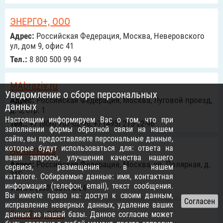
ЭНЕРГО+, ООО
Адрес:
Российcкая Федерация, Москва, Неверовского
ул, дом 9, офис 41
Тел.:
8 800 500 99 94
MAbraziv.ru
Уведомление о сборе персональных
Адрес:
Российcкая Федерация, Москва, Луговой проезд,
данных
д. 5, стр. 1
Настоящим информируем Вас о том, что при
Тел.:
+7 (800) 707-02-96, +7 (495) 215-22-96
заполнении формы обратной связи на нашем
сайте, вы предоставляете персональные данные,
которые будут использоваться для: ответа на
АркСкиллс
ваши запросы, улучшения качества нашего
Адрес:
Российcкая Федерация, Москва, ул. Полярная, д.
сервиса, размещения в нашем
31Г
каталоге. Собираемые данные: имя, контактная
информация (телефон, email), текст сообщения.
Тел.:
8 (800) 551-38-64
Вы имеете право на: доступ к своим данным,
исправление неверных данных, удаление ваших
ГратТех, ООО
данных из нашей базы. Данное согласие может