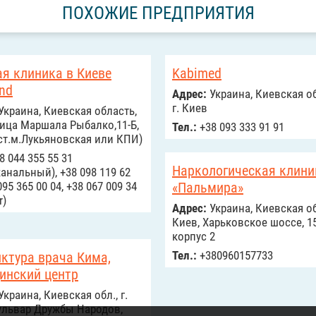
ПОХОЖИЕ ПРЕДПРИЯТИЯ
я клиника в Киеве
Kabimed
nd
Адрес:
Украина, Киевская об
г. Киев
Украина, Киевская область,
ица Маршала Рыбалко,11-Б,
Тел.:
+38 093 333 91 91
ст.м.Лукьяновская или КПИ)
8 044 355 55 31
Наркологическая клини
анальный), +38 098 119 62
095 365 00 04, +38 067 009 34
«Пальмира»
r)
Адрес:
Украина, Киевская об
Киев, Харьковское шоссе, 15
корпус 2
Тел.:
+380960157733
ктура врача Кима,
инский центр
Украина, Киевская обл., г.
ульвар Дружбы Народов,