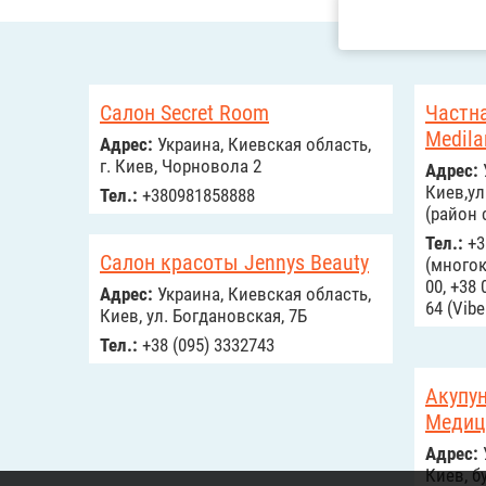
Салон Secret Room
Частна
Medila
Адрес:
Украина, Киевская область,
г. Киев, Чорновола 2
Адрес:
Киев,ул
Тел.:
+380981858888
(район 
Тел.:
+3
Салон красоты Jennys Beauty
(многок
00, +38 
Адрес:
Украина, Киевская область,
64 (Vibe
Киев, ул. Богдановская, 7Б
Тел.:
+38 (095) 3332743
Акупун
Медиц
Адрес:
Киев, б