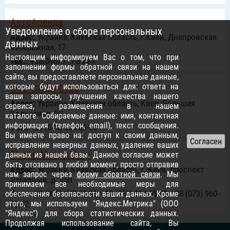
АвтоАренда
Уведомление о сборе персональных
Адрес:
Украина, Киевская область, г.Киев, Днепровская
данных
набережная, 17
Настоящим информируем Вас о том, что при
Тел.:
+38(096) 777-89-89
заполнении формы обратной связи на нашем
сайте, вы предоставляете персональные данные,
которые будут использоваться для: ответа на
ООО ВИДИ-Стар
ваши запросы, улучшения качества нашего
Адрес:
Украина, Киевская область, Киев, Большая
сервиса, размещения в нашем
Кольцевая, 60
каталоге. Собираемые данные: имя, контактная
информация (телефон, email), текст сообщения.
Тел.:
+38 (044) 503-03-60
Вы имеете право на: доступ к своим данным,
исправление неверных данных, удаление ваших
Elwinn Motors Corp
данных из нашей базы. Данное согласие может
быть отозвано в любой момент, просто отправив
Адрес:
Украина, Киевская область, г. Киев, проспект
нам запрос через
форму обратной связи
. Мы
Отрадный, д. 95п
принимаем все необходимые меры для
Тел.:
+38 (068) 542-42-33, +38 (050) 224-65-08, +38 (073) 960-
обеспечения безопасности ваших данных. Кроме
этого, мы используем "Яндекс.Метрика" (ООО
72-42
"Яндекс") для сбора статистических данных.
Продолжая использование сайта, Вы