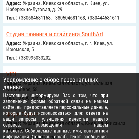
Адрес:
Украина, Киевская область, г. Киев, ул.
Набережно-Луговая, д. 29
Тел.:
+380684681168, +380504681168, +380444681611
Студия тюнинга и стайлинга SouthArt
Адрес:
Украина, Киевская область, г. г. Киев, ул.
Изюмская, 5
Тел.:
+380995033202
VIDI
Уведомление о сборе персональных
Адрес:
Украина, Киевская область, ул. Большая
данных
Кольцевая, 58
Настоящим информируем Вас о том, что при
Тел.:
0 800 308 999
заполнении формы обратной связи на нашем
сайте, вы предоставляете персональные данные,
которые будут использоваться для: ответа на
Фара Сервіс
ваши запросы, улучшения качества нашего
Адрес:
Украина, Киевская область, Киев, ул. Михаила
сервиса, размещения в нашем
Бойчука 43
каталоге. Собираемые данные: имя, контактная
информация (телефон, email), текст сообщения.
Тел.:
+38 073-842-77-20