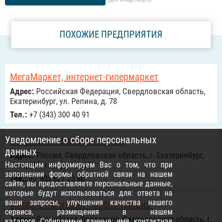
ПОХОЖИЕ ПРЕДПРИЯТИЯ
МегаМаркет, интернет-гипермаркет
Адрес:
Российcкая Федерация, Свердловская область,
Екатеринбург, ул. Репина, д. 78
Тел.:
+7 (343) 300 40 91
Уведомление о сборе персональных
Волшебный магазин мечты
данных
Адрес:
Россия, Свердловская область, г. Екатеринбург,
Настоящим информируем Вас о том, что при
Улица Металлургов, 87
заполнении формы обратной связи на нашем
Тел.:
+7 903 821 23 40
сайте, вы предоставляете персональные данные,
которые будут использоваться для: ответа на
ваши запросы, улучшения качества нашего
Интернет-магазин "Любой Каприз"
сервиса, размещения в нашем
Адрес:
Российcкая Федерация, Свердловская область, г.
каталоге. Собираемые данные: имя, контактная