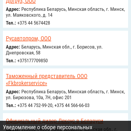
Догруз, ООО
Адрес:
Республика Беларусь, Минская область, г. Минск,
ул. Маяковского, д. 14
Тел.:
+375 44 5674428
Русавтопром, ООО
Адрес:
Беларусь, Минская обл., г. Борисов, ул.
Днепровская, 58
Тел.:
+375177709850
Таможенный представитель ООО
«Fkbrokerservice»
Адрес:
Республика Беларусь, Минская область, г. Минск,
ул. Бирюзова, 10а, 7H, офис 201
Тел.:
+375 44 752-99-20, +375 44 566-66-03
Официальный дилер Лексус в Беларуси
Уведомление о сборе персональных
Адрес:
220056, Республика Беларусь, Минская обл., г.