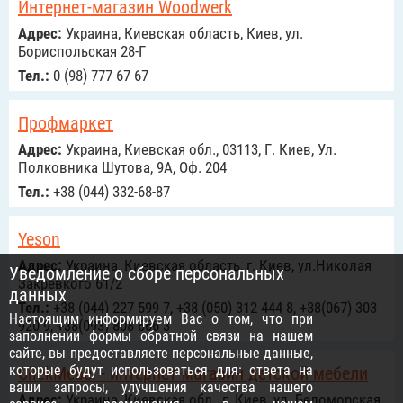
Интернет-магазин Woodwerk
Адрес:
Украина, Киевская область, Киев, ул.
Бориспольская 28-Г
Тел.:
0 (98) 777 67 67
Профмаркет
Адрес:
Украина, Киевская обл., 03113, Г. Киев, Ул.
Полковника Шутова, 9А, Оф. 204
Тел.:
+38 (044) 332-68-87
Yeson
Адрес:
Украина, Киевская область, г. Киев, ул.Николая
Уведомление о сборе персональных
Закревкого 61/2
данных
Тел.:
+38 (044) 227 599 7, +38 (050) 312 444 8, +38(067) 303
Настоящим информируем Вас о том, что при
920 9, +38(093) 808 666 3
заполнении формы обратной связи на нашем
сайте, вы предоставляете персональные данные,
которые будут использоваться для: ответа на
CilekMebel - интернет-магазин детской мебели
ваши запросы, улучшения качества нашего
Адрес:
Украина, Киевская обл., г. Киев, ул. Беломорская,