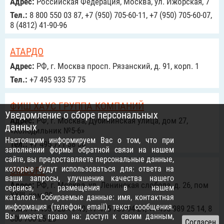
Адрес:
Российcкая Федерация, Москва, ул. Ижорская, 7
Тел.:
8 800 550 03 87, +7 (950) 705-60-11, +7 (950) 705-60-07,
8 (4812) 41-90-96
АТАРДО
Адрес:
РФ, г. Москва просп. Рязанский, д. 91, корп. 1
Тел.:
+7 495 933 57 75
ФИШ ХАУС ГРУППА КОМПАНИЙ
Уведомление о сборе персональных
Адрес:
РФ, г. Москва, Дубининская улица, дом 27,
данных
«Холодильник №5-6»
Настоящим информируем Вас о том, что при
Тел.:
+7 495 771 38 38
заполнении формы обратной связи на нашем
сайте, вы предоставляете персональные данные,
которые будут использоваться для: ответа на
ЭМБОРГ
ваши запросы, улучшения качества нашего
Адрес:
РФ, г. Москва, ул. Ленинская слобода, д. 26, пом
сервиса, размещения в нашем
XXIII, ком.29
каталоге. Собираемые данные: имя, контактная
информация (телефон, email), текст сообщения.
Тел.:
+7 495 728 41 40, +7 495 739 94 21, +7 495 989 25 14, 8
Вы имеете право на: доступ к своим данным,
800 700 25 28