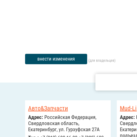
внести изменения
(для владельцев)
Авто&Запчасти
Mud-Li
Адрес:
Российcкая Федерация,
Адрес:
Свердловская область,
Свердло
Екатеринбург, ул. Гурзуфская 27А
Екатерин
подъезд