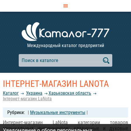
Международный каталог предприятий
ІНТЕРНЕТ-МАГАЗИН LANOTA
Каталог
Украина
Харьковская область
Інтернет-магазин LaNota
|
Музыкальные инструменты
|
Интернет-магазин LaNota категории товаров
музыкальных инструментов: клавишные и духовые
Уведомление о сборе персональных