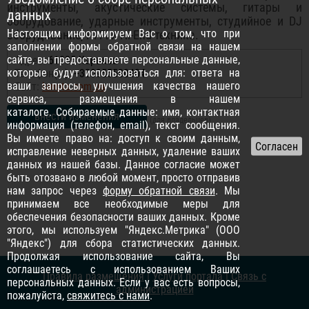
инструменты, акустические системы, гитары и
данных
оборудование, ударные инструменты, студийное и DJ
Настоящим информируем Вас о том, что при
оборудование, Hi-Fi и Hi-End техника.
заполнении формы обратной связи на нашем
сайте, вы предоставляете персональные данные,
Адрес:
61085 Харьков
которые будут использоваться для: ответа на
Телефон(ы):
+380955580404
ваши запросы, улучшения качества нашего
Сайт:
lanota.com.ua
сервиса, размещения в нашем
каталоге. Собираемые данные: имя, контактная
внести изменения
(для владельцев)
информация (телефон, email), текст сообщения.
Вы имеете право на: доступ к своим данным,
исправление неверных данных, удаление ваших
данных из нашей базы. Данное согласие может
быть отозвано в любой момент, просто отправив
нам запрос через
форму обратной связи
. Мы
принимаем все необходимые меры для
обеспечения безопасности ваших данных. Кроме
этого, мы используем "Яндекс.Метрика" (ООО
"Яндекс") для сбора статистических данных.
Продолжая использование сайта, Вы
соглашаетесь с использованием Ваших
Правила размещения
|
Услуги портала
|
Связь с
персональных данных. Если у вас есть вопросы,
администрацией
пожалуйста,
свяжитесь с нами
.