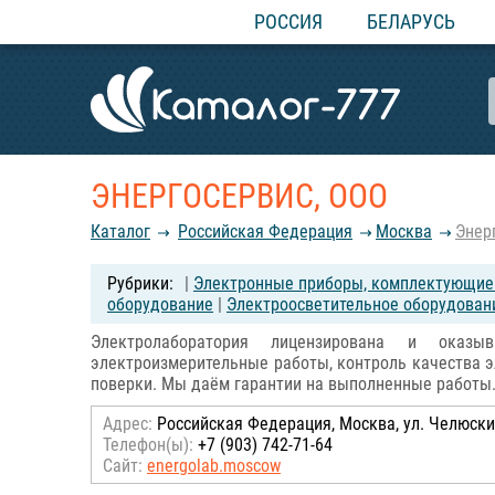
РОССИЯ
БЕЛАРУСЬ
ЭНЕРГОСЕРВИС, ООО
Каталог
Российcкая Федерация
Москва
Энер
|
Электронные приборы, комплектующие 
оборудование
|
Электроосветительное оборудован
Электролаборатория лицензирована и оказыв
электроизмерительные работы, контроль качества э
поверки. Мы даём гарантии на выполненные работы
Адрес:
Российcкая Федерация, Москва, ул. Челюскинс
Телефон(ы):
+7 (903) 742-71-64
Сайт:
energolab.moscow