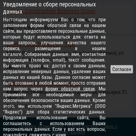
Уведомление о сборе персональных
Astana Construction Business Group
данных
Настоящим информируем Вас о том, что при
Адрес:
ул. Арай 25, Астана 020000, Казахстан
заполнении формы обратной связи на нашем
Тел.:
+7 (708) 777-55-50
сайте, вы предоставляете персональные данные,
которые будут использоваться для: ответа на
ваши запросы, улучшения качества нашего
Центр - ОПАЛУБКИ 01, ТОО
сервиса, размещения в нашем
Адрес:
Республика Казахстан, Нур-Султан (Астана), ул.
каталоге. Собираемые данные: имя, контактная
Касым Аманжолова, дом 28
информация (телефон, email), текст сообщения.
Вы имеете право на: доступ к своим данным,
Тел.:
+77751719983
исправление неверных данных, удаление ваших
данных из нашей базы. Данное согласие может
New Buid Systems Kazakhstan
быть отозвано в любой момент, просто отправив
нам запрос через
форму обратной связи
. Мы
Адрес:
Республика Казахстан, Нур-Султан, Сарыарка 37,
принимаем все необходимые меры для
офис 33
обеспечения безопасности ваших данных. Кроме
этого, мы используем "Яндекс.Метрика" (ООО
Тел.:
+77024671967
"Яндекс") для сбора статистических данных.
Продолжая использование сайта, Вы
соглашаетесь с использованием Ваших
Правила размещения
|
Услуги портала
|
Связь с
персональных данных. Если у вас есть вопросы,
администрацией
пожалуйста,
свяжитесь с нами
.