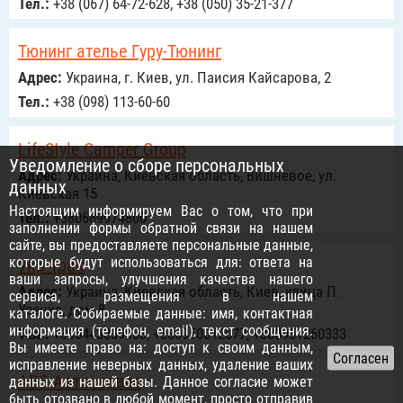
Тел.:
+38 (067) 64-72-628, +38 (050) 35-21-377
Тюнинг ателье Гуру-Тюнинг
Адрес:
Украина, г. Киев, ул. Паисия Кайсарова, 2
Тел.:
+38 (098) 113-60-60
LifeStyle Camper Group
Уведомление о сборе персональных
Адрес:
Украина, Киевская область, Вишневое, ул.
данных
Киевская 15
Настоящим информируем Вас о том, что при
Тел.:
+380689974800
заполнении формы обратной связи на нашем
сайте, вы предоставляете персональные данные,
которые будут использоваться для: ответа на
Укр Трак
ваши запросы, улучшения качества нашего
Адрес:
Украина, Киевская область, Киев, улица П.
сервиса, размещения в нашем
Усенка, дом 8
каталоге. Собираемые данные: имя, контактная
информация (телефон, email), текст сообщения.
Тел.:
+380443339933, +380950012077, +380951260333
Вы имеете право на: доступ к своим данным,
исправление неверных данных, удаление ваших
АВС Автосервис
данных из нашей базы. Данное согласие может
быть отозвано в любой момент, просто отправив