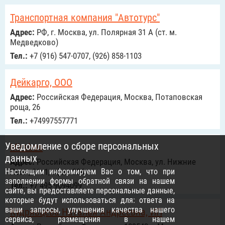
Транспортная компания "Автотурс"
Адрес:
РФ, г. Москва, ул. Полярная 31 А (ст. м.
Медведково)
Тел.:
+7 (916) 547-0707, (926) 858-1103
Дейкарго, ООО
Адрес:
Российcкая Федерация, Москва, Потаповская
роща, 26
Тел.:
+74997557771
Уведомление о сборе персональных
Mirabus
данных
Адрес:
Российcкая Федерация, Москва, ул. Нижние
Настоящим информируем Вас о том, что при
Поля, 31с1, офис 304
заполнении формы обратной связи на нашем
Тел.:
+7 495 9694099
сайте, вы предоставляете персональные данные,
которые будут использоваться для: ответа на
ваши запросы, улучшения качества нашего
Кудрявцева Наталья Андреевна, ИП
сервиса, размещения в нашем