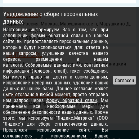
Уведомление о сборе персональных
Shineme-Shop
данных
Адрес:
Россия, Москва, Марушкинское п, Марушкино Д,
Настоящим информируем Вас о том, что при
Октябрьская ул 21
заполнении формы обратной связи на нашем
Тел.:
+7 (985) 565-57-95
сайте, вы предоставляете персональные данные,
которые будут использоваться для: ответа на
ваши запросы, улучшения качества нашего
FANTASY GIRL
сервиса, размещения в нашем
Адрес:
Российcкая Федерация, Москва, Карманицкий
каталоге. Собираемые данные: имя, контактная
переулок, 3Ас3
информация (телефон, email), текст сообщения.
Вы имеете право на: доступ к своим данным,
Тел.:
+79853593957
исправление неверных данных, удаление ваших
данных из нашей базы. Данное согласие может
Клуб красоты «Beautyблюз»
быть отозвано в любой момент, просто отправив
нам запрос через
форму обратной связи
. Мы
Адрес:
123458, РФ, г.Москва, район Строгино,
принимаем все необходимые меры для
ул.Твардовского 12, ЖК «Лазурный блюз»
обеспечения безопасности ваших данных. Кроме
этого, мы используем "Яндекс.Метрика" (ООО
Тел.:
+7 (926) 790 50-12
"Яндекс") для сбора статистических данных.
Продолжая использование сайта, Вы
соглашаетесь с использованием Ваших
Правила размещения
|
Услуги портала
|
Связь с