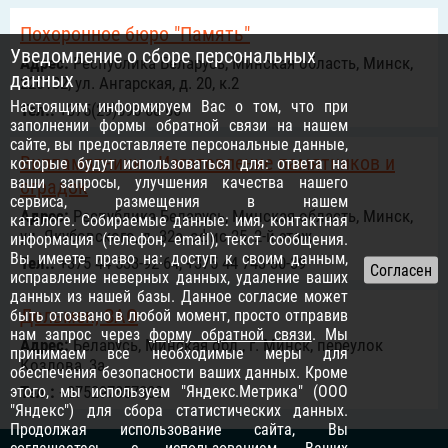
Похоронное бюро "Память"
Уведомление о сборе персональных
Адрес:
Республика Беларусь, Минская область, Минск,
данных
220102, ул. Ангарская, д. 20, к.2
Настоящим информируем Вас о том, что при
Тел.:
+375(29)696-68-66
заполнении формы обратной связи на нашем
сайте, вы предоставляете персональные данные,
Виппамятники - Изготовление памятников и
которые будут использоваться для: ответа на
ваши запросы, улучшения качества нашего
оградок
сервиса, размещения в нашем
Адрес:
Республика Беларусь, Минская область, Минск,
каталоге. Собираемые данные: имя, контактная
ул. Якубовского, д. 32а, офис 25, 2-й этаж
информация (телефон, email), текст сообщения.
Вы имеете право на: доступ к своим данным,
Тел.:
+375 44 533-92-64, +375 44 743-30-39
исправление неверных данных, удаление ваших
данных из нашей базы. Данное согласие может
Дольмен, ЗАО
быть отозвано в любой момент, просто отправив
нам запрос через
форму обратной связи
. Мы
Адрес:
Беларусь, Минская обл., г. Минск, переулок
принимаем все необходимые меры для
Козлова, 3а
обеспечения безопасности ваших данных. Кроме
этого, мы используем "Яндекс.Метрика" (ООО
Тел.:
+375297857303
"Яндекс") для сбора статистических данных.
Продолжая использование сайта, Вы