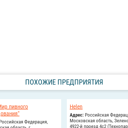
ПОХОЖИЕ ПРЕДПРИЯТИЯ
Мир пивного
Helen
дования"
Адрес:
Российcкая Федерац
Московская область, Зелено
Российcкая Федерация,
4922-й проезд 4с2 (Технопа
кая область, г.