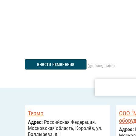
внести изменения
(для владельцев)
Термо
ООО "
обору
Адрес:
Российcкая Федерация,
Московская область, Королёв, ул.
Адрес:
Болдырева, д.1
Московс